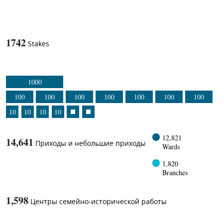
1
-in-
1742
Stakes
1000
100
100
100
100
100
100
100
10
10
10
10
12,821
14,641
Приходы и небольшие приходы
Wards
1,820
Branches
1,598
Центры семейно-исторической работы