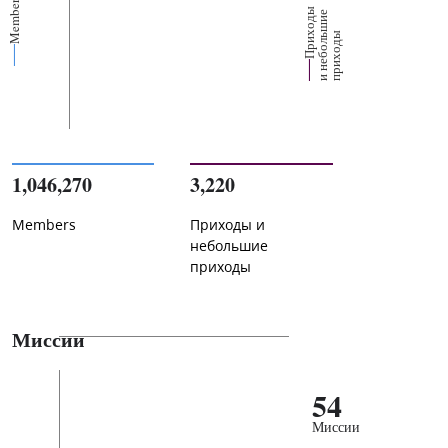
Members
П
р
и
о
д
ы
и
н
е
б
о
л
ш
и
п
р
и
х
о
д
е
х
ь
ы
1,046,270
3,220
Members
Приходы и
небольшие
приходы
Миссии
54
Миссии