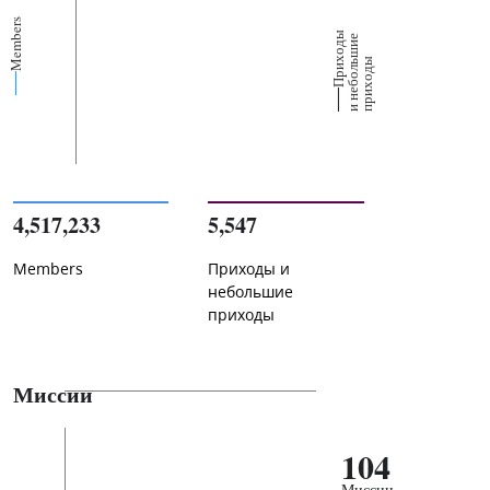
Members
П
р
и
о
д
ы
и
н
е
б
о
л
ш
и
п
р
и
х
о
д
е
х
ь
ы
4,517,233
5,547
Members
Приходы и
небольшие
приходы
Миссии
104
Миссии