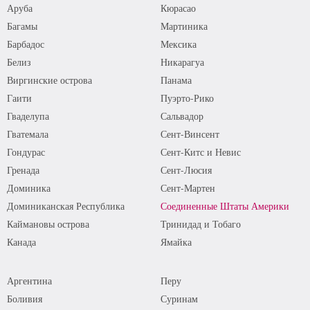
Аруба
Кюрасао
Багамы
Мартиника
Барбадос
Мексика
Белиз
Никарагуа
Виргинские острова
Панама
Гаити
Пуэрто-Рико
Гваделупа
Сальвадор
Гватемала
Сент-Винсент
Гондурас
Сент-Китс и Невис
Гренада
Сент-Люсия
Доминика
Сент-Мартен
Доминиканская Республика
Соединенные Штаты Америки
Каймановы острова
Тринидад и Тобаго
Канада
Ямайка
Аргентина
Перу
Боливия
Суринам