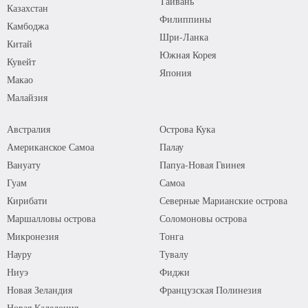
Тайвань
Казахстан
Филиппины
Камбоджа
Шри-Ланка
Китай
Южная Корея
Кувейт
Япония
Макао
Малайзия
Австралия
Острова Кука
Американское Самоа
Палау
Вануату
Папуа-Новая Гвинея
Гуам
Самоа
Кирибати
Северные Марианские острова
Маршалловы острова
Соломоновы острова
Микронезия
Тонга
Науру
Тувалу
Ниуэ
Фиджи
Новая Зеландия
Французская Полинезия
Новая Каледония