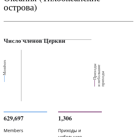
острова)
Число членов Церкви
Members
П
р
и
о
д
ы
и
н
е
б
о
л
ш
и
п
р
и
х
о
д
е
х
ь
ы
629,697
1,306
Members
Приходы и