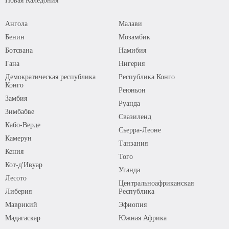
Ангола
Малави
Бенин
Мозамбик
Ботсвана
Намибия
Гана
Нигерия
Демократическая республика
Республика Конго
Конго
Реюньон
Замбия
Руанда
Зимбабве
Свазиленд
Кабо-Верде
Сьерра-Леоне
Камерун
Танзания
Кения
Того
Кот-д'Ивуар
Уганда
Лесото
Центральноафриканская
Либерия
Республика
Маврикий
Эфиопия
Мадагаскар
Южная Африка