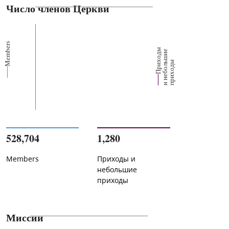
Число членов Церкви
Members
П
р
и
о
д
ы
и
н
е
б
о
л
ш
и
п
р
и
х
о
д
е
х
ь
ы
528,704
1,280
Members
Приходы и
небольшие
приходы
Миссии