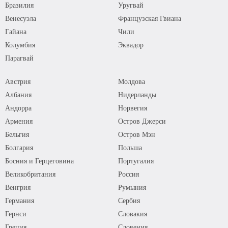
Бразилия
Уругвай
Венесуэла
Французская Гвиана
Гайана
Чили
Колумбия
Эквадор
Парагвай
Австрия
Молдова
Албания
Нидерланды
Андорра
Норвегия
Армения
Остров Джерси
Бельгия
Остров Мэн
Болгария
Польша
Босния и Герцеговина
Португалия
Великобритания
Россия
Венгрия
Румыния
Германия
Сербия
Гернси
Словакия
Греция
Словения