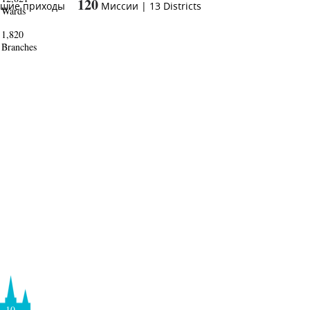
120
ьшие приходы
Миссии
|
13
Districts
Wards
1,820
Branches
10