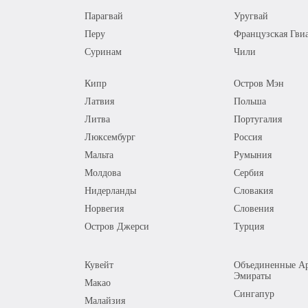
Парагвай
Уругвай
Перу
Французская Гви
Суринам
Чили
Кипр
Остров Мэн
Латвия
Польша
Литва
Португалия
Люксембург
Россия
Мальта
Румыния
Молдова
Сербия
Нидерланды
Словакия
Норвегия
Словения
Остров Джерси
Турция
Кувейт
Объединенные Ар
Эмираты
Макао
Сингапур
Малайзия