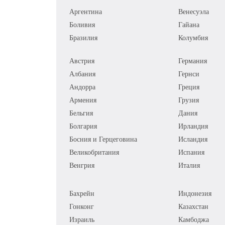
Аргентина
Венесуэла
Боливия
Гайана
Бразилия
Колумбия
Австрия
Германия
Албания
Гернси
Андорра
Греция
Армения
Грузия
Бельгия
Дания
Болгария
Ирландия
Босния и Герцеговина
Исландия
Великобритания
Испания
Венгрия
Италия
Бахрейн
Индонезия
Гонконг
Казахстан
Израиль
Камбоджа