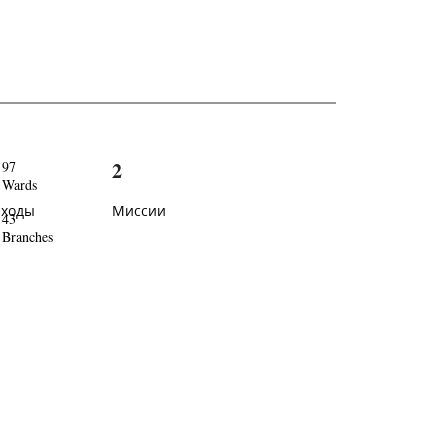
2
97
Wards
иходы
Миссии
43
Branches