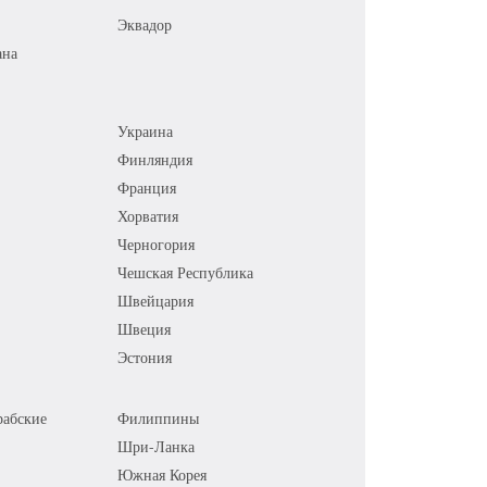
Эквадор
ана
Украина
Финляндия
Франция
Хорватия
Черногория
Чешская Республика
Швейцария
Швеция
Эстония
абские
Филиппины
Шри-Ланка
Южная Корея