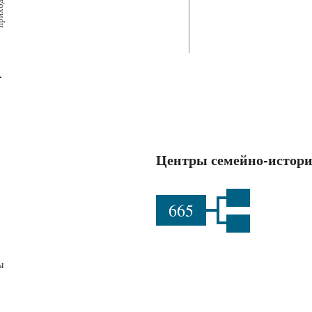
х
ш
ы
Центры семейно-истори
665
ы