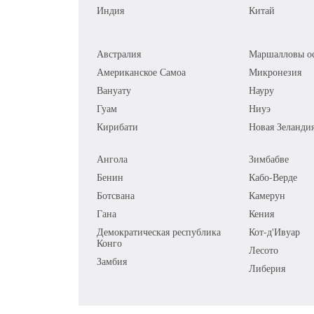
Индия
Китай
Австралия
Маршалловы ос
Американское Самоа
Микронезия
Вануату
Науру
Гуам
Ниуэ
Кирибати
Новая Зеланди
Ангола
Зимбабве
Бенин
Кабо-Верде
Ботсвана
Камерун
Гана
Кения
Демократическая республика
Кот-д'Ивуар
Конго
Лесото
Замбия
Либерия