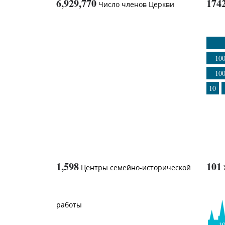
6,929,770
174
Число членов Церкви
1
-in-
10
10
10
1,598
101
Центры семейно-исторической
работы
1