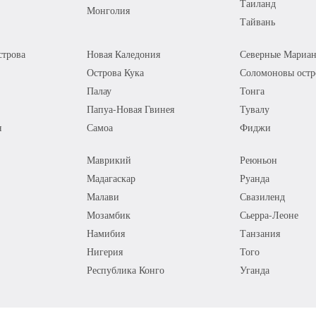
Таиланд
Монголия
Тайвань
трова
Новая Каледония
Северные Мариан
Острова Кука
Соломоновы остр
Палау
Тонга
Папуа-Новая Гвинея
Тувалу
я
Самоа
Фиджи
Маврикий
Реюньон
Мадагаскар
Руанда
Малави
Свазиленд
Мозамбик
Сьерра-Леоне
Намибия
Танзания
Нигерия
Того
Республика Конго
Уганда