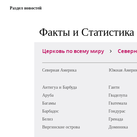
Раздел новостей
Факты и Статистика
Церковь по всему миру
Северн
Северная Америка
Южная Амери
Антигуа и Барбуда
Гаити
Аруба
Гваделупа
Багамы
Гватемала
Барбадос
Гондурас
Белиз
Гренада
Виргинские острова
Доминика