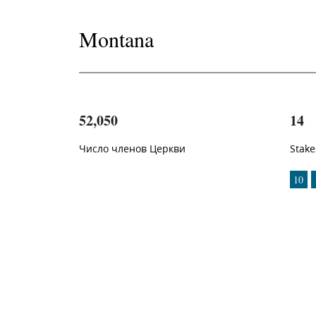
Montana
52,050
14
Число членов Церкви
Stake
1
-in-
10