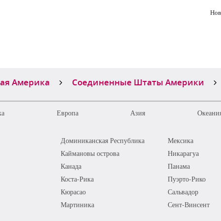
Нов
ая Америка
Соединенные Штаты Америки
ка
Европа
Азия
Океания
Доминиканская Республика
Мексика
Каймановы острова
Никарагуа
Канада
Панама
Коста-Рика
Пуэрто-Рико
Кюрасао
Сальвадор
Мартиника
Сент-Винсент