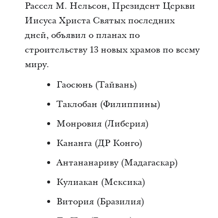
Рассел М. Нельсон, Президент Церкви
Иисуса Христа Святых последних
дней, объявил о планах по
строительству 13 новых храмов по всему
миру.
Гаосюнь (Тайвань)
Таклобан (Филиппины)
Монровия (Либерия)
Кананга (ДР Конго)
Антананариву (Мадагаскар)
Кулиакан (Мексика)
Витория (Бразилия)