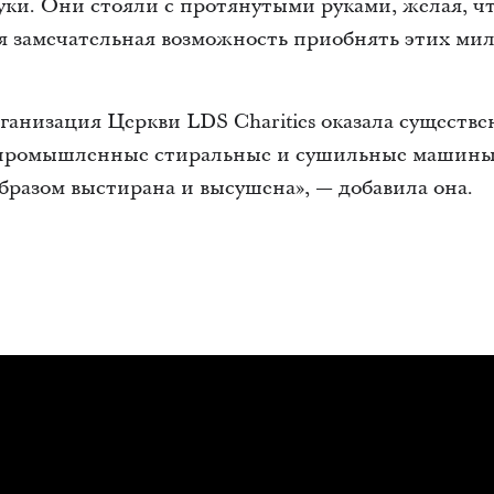
уки. Они стояли с протянутыми руками, желая, ч
я замечательная возможность приобнять этих мил
ганизация Церкви LDS Charities оказала существ
 промышленные стиральные и сушильные машины,
разом выстирана и высушена», — добавила она.