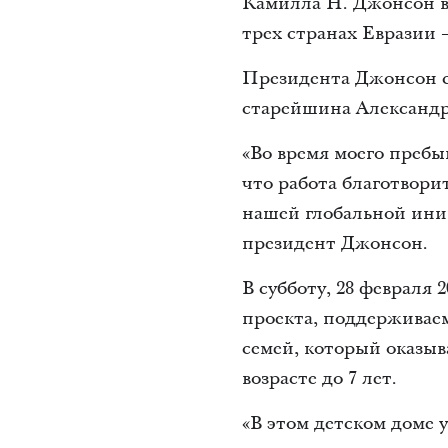
Камилла Н. Джонсон в 
трех странах Евразии 
Президента Джонсон с
старейшина Александр
«Во время моего преб
что работа благотвори
нашей глобальной ини
президент Джонсон.
В субботу, 28 февраля
проекта, поддерживае
семей, который оказы
возрасте до 7 лет.
«В этом детском доме у