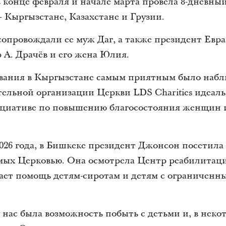
конце февраля и начале марта провела 8-дневный
– Кыргызстане, Казахстане и Грузии.
опровождали ее муж Даг, а также президент Евра
 А. Драчёв и его жена Юлия.
ывания в Кыргызстане самым приятным было наблю
тельной организации Церкви LDS Charities идеаль
циативе по повышению благосостояния женщин и 
 2026 года, в Бишкеке президент Джонсон посетил
мых Церковью. Она осмотрела Центр реабилитац
вает помощь детям-сиротам и детям с ограничен
 нас была возможность побыть с детьми и, в некот