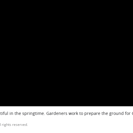
iful in the springtime. Gardeners work to prepare the ground for
l rights reserved.