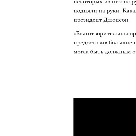
некоторых из них на р
подняли на руки. Кака
президент Джонсон.
«Благотворительная ор
предоставив большие
могла быть должным об