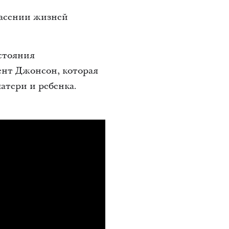
пасении жизней
остояния
ент Джонсон, которая
атери и ребенка.