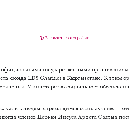
Загрузить фотографии
с официальными государственными организациями
ель фонда LDS Charities в Кыргызстане. К этим о
хранения, Министерство социального обеспечен
 служить людям, стремящимся стать лучше», — от
многих членов Церкви Иисуса Христа Святых пос