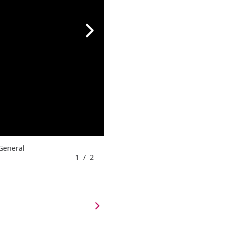
 General
1
/
2