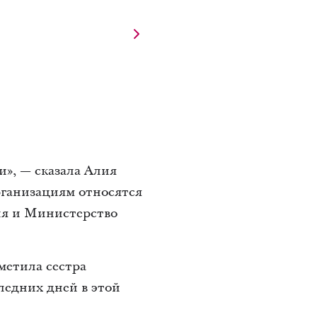
», — сказала Алия
рганизациям относятся
ия и Министерство
метила сестра
ледних дней в этой