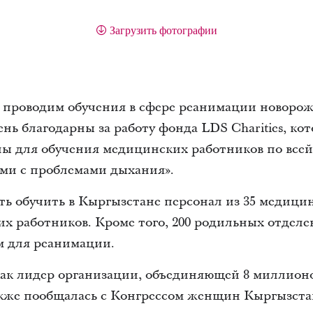
Загрузить фотографии
проводим обучения в сфере реанимации новорож
ень благодарны за работу фонда LDS Charities, к
ы для обучения медицинских работников по всей 
ами с проблемами дыхания».
ть обучить в Кыргызстане персонал из 35 медици
их работников. Кроме того, 200 родильных отде
м для реанимации.
ак лидер организации, объединяющей 8 миллион
акже пообщалась с Конгрессом женщин Кыргызстан