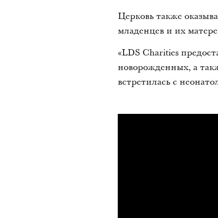
Церковь также оказыв
младенцев и их матере
«LDS Charities предос
новорожденных, а такж
встретилась с неонато