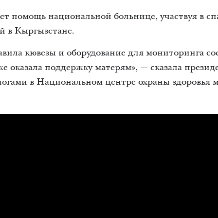
ает помощь национальной больнице, участвуя в с
й в Кыргызстане.
тавила кювезы и оборудование для мониторинга с
е оказала поддержку матерям», — сказала презид
логами в Национальном центре охраны здоровья м