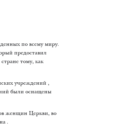
денных по всему миру.
оторый предоставил
стране тому, как
нских учреждений ,
лений были оснащены
ов женщин Церкви, во
а .