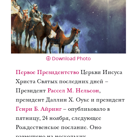
Download Photo
Первое Президентство
Церкви Иисуса
Христа Святых последних дней –
Президент
Рассел М. Нельсон
,
президент Даллин Х. Оукс и президент
Генри Б. Айринг
– опубликовало в
пятницу, 24 ноября, следующее
Рождественское послание. Оно
размещено на нескольких