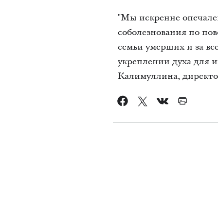
"Мы искренне опечале
соболезнования по пов
семьи умерших и за вс
укреплении духа для и
Калимуллина, директор