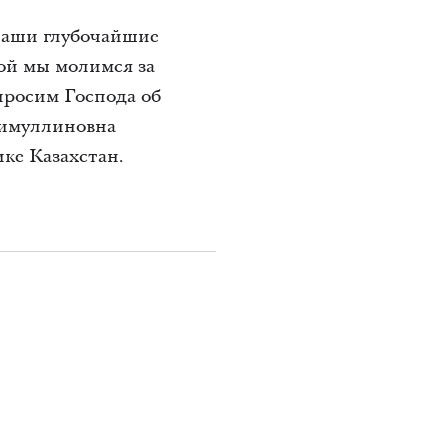
наши глубочайшие
рой мы молимся за
просим Господа об
алимуллиновна
ке Казахстан.