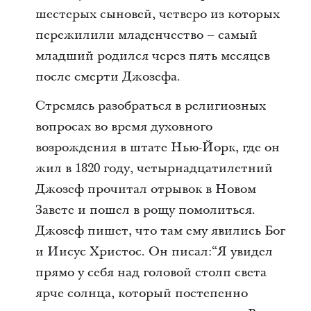
шестерых сыновей, четверо из которых
пережилили младенчество – самый
младший родился через пять месяцев
после смерти Джозефа.
Стремясь разобраться в религиозных
вопросах во время духовного
возрождения в штате Нью-Йорк, где он
жил в 1820 году, четырнадцатилетний
Джозеф прочитал отрывок в Новом
Завете и пошел в рощу помолиться.
Джозеф пишет, что там ему явились Бог
и Иисус Христос. Он писал:“Я увидел
прямо у себя над головой столп света
ярче солнца, который постепенно