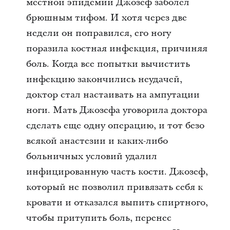
местной эпидемии Джозеф заболел
брюшным тифом. И хотя через две
недели он поправился, его ногу
поразила костная инфекция, причиняя
боль. Когда все попытки вычистить
инфекцию закончились неудачей,
доктор стал настаивать на ампутации
ноги. Мать Джозефа уговорила доктора
сделать еще одну операцию, и тот безо
всякой анастезии и каких-либо
больничных условий удалил
инфицированную часть кости. Джозеф,
который не позволил привязать себя к
кровати и отказался выпить спиртного,
чтобы притупить боль, перенес