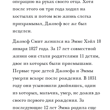
операцию на руках своего отца. Хотя
после этого он три года ходил на
костылях и потом всю жизнь слегка
прихрамывал, Джозеф все же был
исцелен.
Джозеф Смит женился на Эмме Хэйл 18
января 1827 года. За 17 лет совместной
жизни они стали родителями 11 детям,
двое из которых были приемышами.
Первые трое детей Джозефа и Эммы
умерли вскоре после рождения. В 1831
году они усыновили двойняшек, один
из которых, мальчик, умер, не дожив до
своего первого дня рождения. За
последующие 12 лет Эмма родила еще