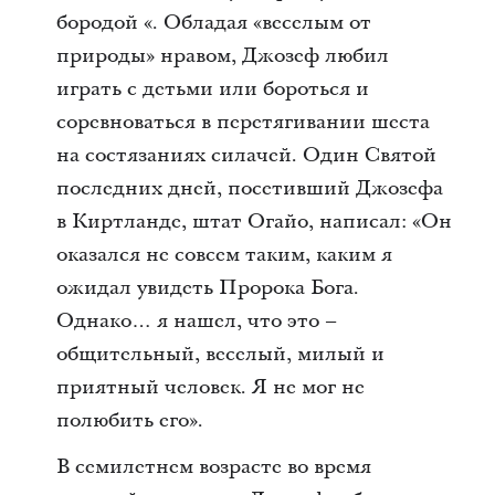
бородой «. Обладая «веселым от
природы» нравом, Джозеф любил
играть с детьми или бороться и
соревноваться в перетягивании шеста
на состязаниях силачей. Один Святой
последних дней, посетивший Джозефа
в Киртланде, штат Огайо, написал: «Он
оказался не совсем таким, каким я
ожидал увидеть Пророка Бога.
Однако… я нашел, что это –
общительный, веселый, милый и
приятный человек. Я не мог не
полюбить его».
В семилетнем возрасте во время