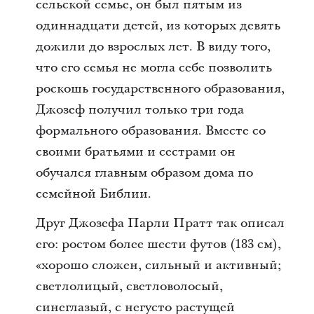
сельской семье, он был пятым из
одиннадцати детей, из которых девять
дожили до взрослых лет. В виду того,
что его семья не могла себе позволить
роскошь государственного образования,
Джозеф получил только три года
формального образования. Вместе со
своими братьями и сестрами он
обучался главным образом дома по
семейной Библии.
Друг Джозефа Парли Пратт так описал
его: ростом более шести футов (183 см),
«хорошо сложен, сильный и активный;
светлолицый, светловолосый,
синеглазый, с негусто растущей