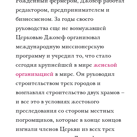
Рожденный фермером, Джозеф работал
редактором, предпринимателем и
бизнесменом. За годы своего
руководства еще не возмужавшей
Церковью Джозеф организовал
международную миссионерскую
программу и учредил то, что стало
сегодня крупнейшей в мире
женской
организацией
в мире. Он руководил
строительством трех городов и
возглавлял строительство двух храмов –
и все это в условиях жестокого
преследования со стороны местных
погромщиков, которые в конце концов
изгнали членов Церкви из всех трех