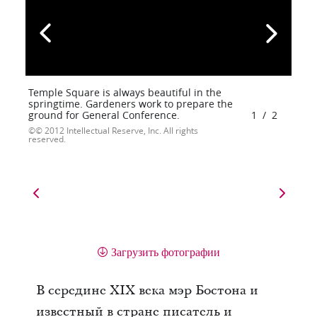
Temple Square is always beautiful in the
springtime. Gardeners work to prepare the
ground for General Conference.
1
/
2
© 2012 Intellectual Reserve, Inc. All rights
reserved.
Загрузить фотографии
В середине XIX века мэр Бостона и
известный в стране писатель и