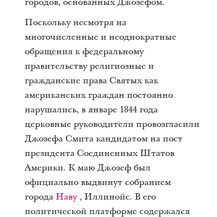
городов, основанных Джозефом.
Поскольку несмотря на
многочисленные и неоднократные
обращения к федеральному
правительству религиозные и
гражданские права Святых как
американских граждан постоянно
нарушались, в январе 1844 года
церковные руководители провозгласили
Джозефа Смита кандидатом на пост
президента Соединенных Штатов
Америки. К маю Джозеф был
официально выдвинут собранием
города
Наву
, Иллинойс. В его
политической платформе содержался