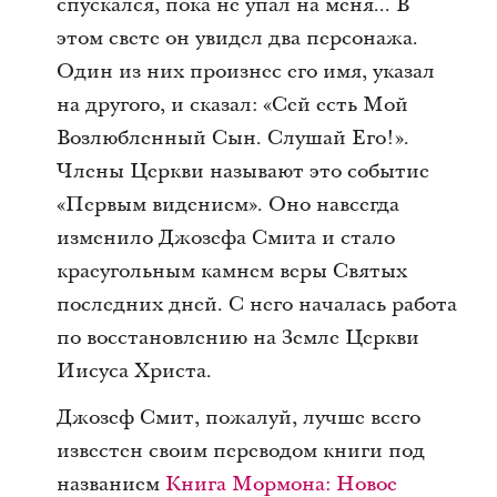
спускался, пока не упал на меня... В
этом свете он увидел два персонажа.
Один из них произнес его имя, указал
на другого, и сказал: «Сей есть Мой
Возлюбленный Сын. Слушай Его!».
Члены Церкви называют это событие
«Первым видением». Оно навсегда
изменило Джозефа Смита и стало
краеугольным камнем веры Святых
последних дней. С него началась работа
по восстановлению на Земле Церкви
Иисуса Христа.
Джозеф Смит, пожалуй, лучше всего
известен своим переводом книги под
названием
Книга Мормона: Новое