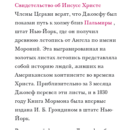
Свидетельство об Иисусе Христе
Члены Церкви верят, что Джозефу был
показан путь к холму близ
Пальмиры
,
штат Нью-Йорк, где он получил
древнюю летопись от Ангела по имени
Мороний. Эта выгравированная на
золотых листах летопись представляла
собой историю людей, живших на
Американском континенте во времена
Христа. Приблизительно за 3 месяца
Джозеф перевел эти листы, и в 1830
году Книга Мормона была впервые
издана И. Б. Грэндином в штате Нью-
Йорк.