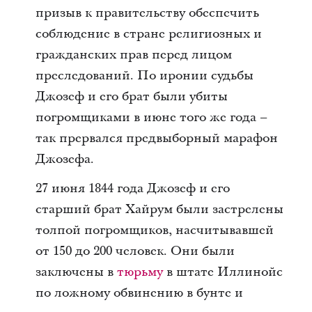
призыв к правительству обеспечить
соблюдение в стране религиозных и
гражданских прав перед лицом
преследований. По иронии судьбы
Джозеф и его брат были убиты
погромщиками в июне того же года –
так прервался предвыборный марафон
Джозефа.
27 июня 1844 года Джозеф и его
старший брат Хайрум были застрелены
толпой погромщиков, насчитывавшей
от 150 до 200 человек. Они были
заключены в
тюрьму
в штате Иллинойс
по ложному обвинению в бунте и