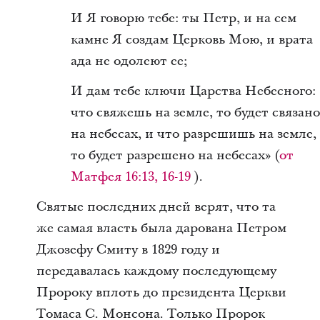
И Я говорю тебе: ты Петр, и на сем
камне Я создам Церковь Мою, и врата
ада не одолеют ее;
И дам тебе ключи Царства Небесного:
что свяжешь на земле, то будет связано
на небесах, и что разрешишь на земле,
то будет разрешено на небесах» (
от
Матфея 16:13, 16-19
).
Святые последних дней верят, что та
же самая власть была дарована Петром
Джозефу Смиту в 1829 году и
передавалась каждому последующему
Пророку вплоть до президента Церкви
Томаса С. Монсона. Только Пророк