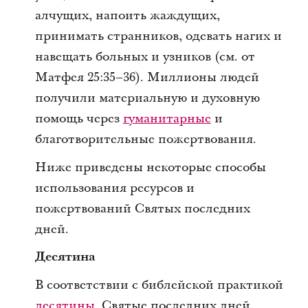
алчущих, напоить жаждущих,
принимать странников, одевать нагих и
навещать больных и узников (см. от
Матфея 25:35–36). Миллионы людей
получили материальную и духовную
помощь через
гуманитарные
и
благотворительные пожертвования.
Ниже приведены некоторые способы
использования ресурсов и
пожертвований Святых последних
дней.
Десятина
В соответствии с библейской практикой
десятины
, Святые последних дней