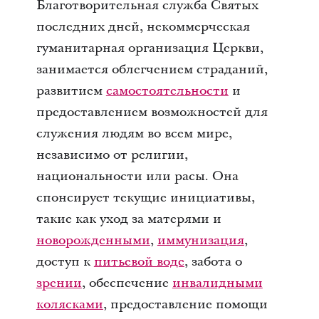
Благотворительная служба Святых
последних дней, некоммерческая
гуманитарная организация Церкви,
занимается облегчением страданий,
развитием
самостоятельности
и
предоставлением возможностей для
служения людям во всем мире,
независимо от религии,
национальности или расы. Она
спонсирует текущие инициативы,
такие как уход за матерями и
новорожденными
,
иммунизация
,
доступ к
питьевой воде
, забота о
зрении
, обеспечение
инвалидными
колясками
, предоставление помощи